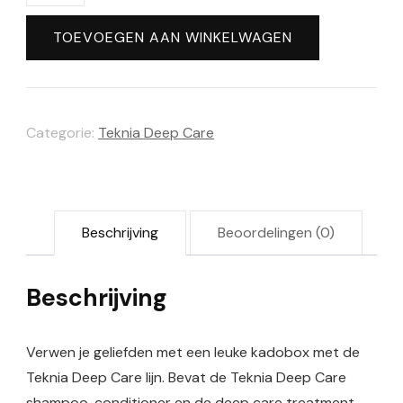
mas
Box
TOEVOEGEN AAN WINKELWAGEN
Large
-
Teknia
Categorie:
Teknia Deep Care
Deep
Care
aantal
Beschrijving
Beoordelingen (0)
Beschrijving
Verwen je geliefden met een leuke kadobox met de
Teknia Deep Care lijn. Bevat de Teknia Deep Care
shampoo, conditioner en de deep care treatment.