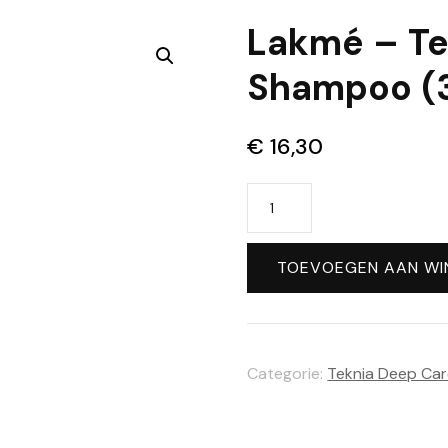
Lakmé – Te
🔍
Shampoo (
€
16,30
Lakmé
-
Teknia
TOEVOEGEN AAN WI
Deep
Care
Shampoo
Categorie:
Teknia Deep Ca
(300ml)
aantal