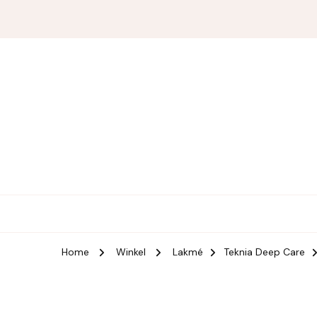
Melody the Hairapist
(n) hair-a-pist: A scissor wielding, miracle working, c
Home
Winkel
Lakmé
Teknia Deep Care