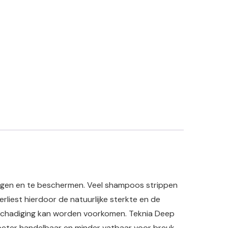
rgen en te beschermen. Veel shampoos strippen
erliest hierdoor de natuurlijke sterkte en de
eschadiging kan worden voorkomen. Teknia Deep
beter handelbaar en minder vatbaar voor breuk.