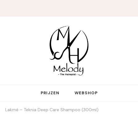
reative genius who touches more hearts than hair
PRIJZEN
WEBSHOP
Lakmé – Teknia Deep Care Shampoo (300ml)