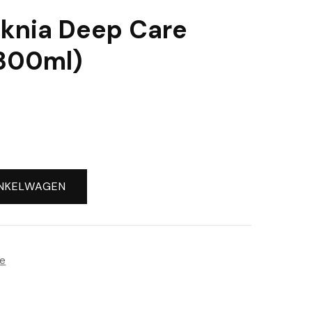
knia Deep Care
300ml)
NKELWAGEN
re