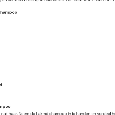
 Shampoo
of
ampoo
t haar. Neem de Lakmé shampoo in je handen en verdeel het g