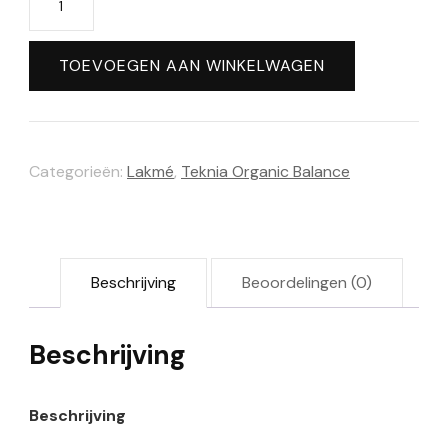
-
Teknia
TOEVOEGEN AAN WINKELWAGEN
Organic
Balance
oil
Categorieën:
Lakmé
,
Teknia Organic Balance
(100ml)
aantal
Beschrijving
Beoordelingen (0)
Beschrijving
Beschrijving